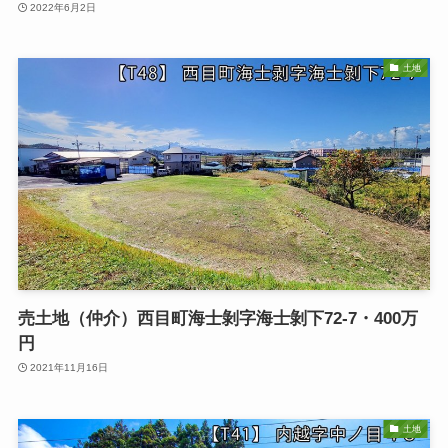
2022年6月2日
土地
売土地（仲介）西目町海士剝字海士剝下72-7・400万
円
2021年11月16日
土地