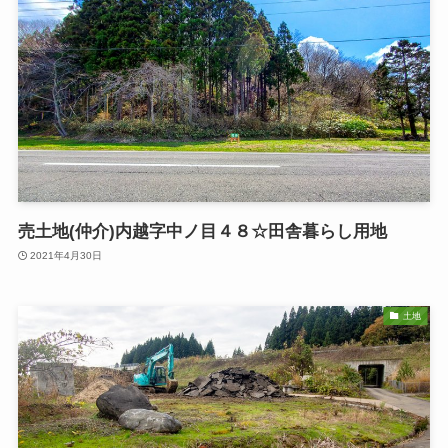
売土地(仲介)内越字中ノ目４８☆田舎暮らし用地
2021年4月30日
土地