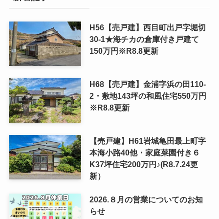
H56【売戸建】西目町出戸字堀切
30-1★海チカの倉庫付き戸建て
150万円※R8.8更新
H68【売戸建】金浦字浜の田110-
2・敷地143坪の和風住宅550万円
※R8.8更新
【売戸建】H61岩城亀田最上町字
本海小路40他・家庭菜園付き６
K37坪住宅200万円♪(R8.7.24更
新）
2026.８月の営業についてのお知
らせ