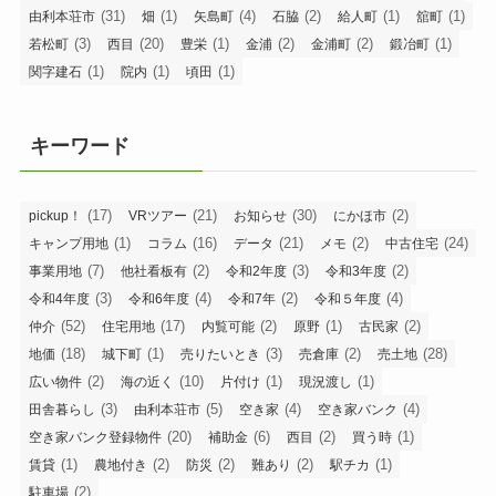
(31)
(1)
(4)
(2)
(1)
(1)
由利本荘市
畑
矢島町
石脇
給人町
舘町
(3)
(20)
(1)
(2)
(2)
(1)
若松町
西目
豊栄
金浦
金浦町
鍛冶町
(1)
(1)
(1)
関字建石
院内
頃田
キーワード
(17)
(21)
(30)
(2)
pickup！
VRツアー
お知らせ
にかほ市
(1)
(16)
(21)
(2)
(24)
キャンプ用地
コラム
データ
メモ
中古住宅
(7)
(2)
(3)
(2)
事業用地
他社看板有
令和2年度
令和3年度
(3)
(4)
(2)
(4)
令和4年度
令和6年度
令和7年
令和５年度
(52)
(17)
(2)
(1)
(2)
仲介
住宅用地
内覧可能
原野
古民家
(18)
(1)
(3)
(2)
(28)
地価
城下町
売りたいとき
売倉庫
売土地
(2)
(10)
(1)
(1)
広い物件
海の近く
片付け
現況渡し
(3)
(5)
(4)
(4)
田舎暮らし
由利本荘市
空き家
空き家バンク
(20)
(6)
(2)
(1)
空き家バンク登録物件
補助金
西目
買う時
(1)
(2)
(2)
(2)
(1)
賃貸
農地付き
防災
難あり
駅チカ
(2)
駐車場