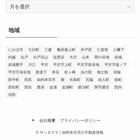
ア
ー
カ
イ
地域
ブ
にかほ市
七日町
三森
亀田最上町
井戸尻
仁賀保
八幡下
内越
出戸
出戸浜山
塩焚浜
大沢
山本
岡の谷地
岩城
岩城勝手
川口
平沢
平沢字上町
平沢字前谷地
平沢字坂ノ下
平沢字深谷地
新道下
本荘
松ヶ崎
浜の田
海士剝
潟端
田中町
田尻
由利本荘市
畑
矢島町
石脇
給人町
舘町
若松町
西目
豊栄
金浦
金浦町
鍛冶町
関字建石
院内
頃田
会社概要
プライバシーポリシー
©
サンタクマ｜由利本荘市の不動産情報.