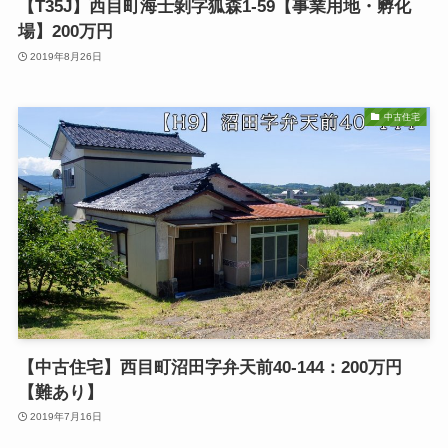
【T35J】西目町海士剝字狐森1-59【事業用地・孵化
場】200万円
2019年8月26日
中古住宅
【中古住宅】西目町沼田字弁天前40-144：200万円
【難あり】
2019年7月16日