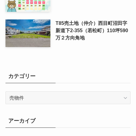
T85売土地（仲介）西目町沼田字
新道下2-355（若松町）110坪590
万２方向角地
カテゴリー
カ
テ
ゴ
リ
アーカイブ
ー