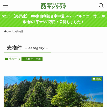
7/21：【売戸建】H86東由利舘合字中道54-2・バルコニー付5LDK
敷地971平米850万円：公開しました！
ホーム
売物件
売物件
– category –
売物件
中古住宅
土地
土地