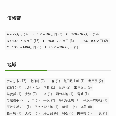
価格帯
(3)
(7)
(19)
A:～99万円
B：100～199万円
C：200～399万円
(13)
(3)
(2)
D：400～599万円
E：600～799万円
F：800～999万円
(5)
(1)
G：1000～1499万円
I：2000～2999万円
地域
(17)
(2)
(1)
(1)
(2)
にかほ市
七日町
三森
亀田最上町
井戸尻
(7)
(1)
(1)
(2)
(5)
仁賀保
八幡下
内越
出戸
出戸浜山
(1)
(2)
(1)
(1)
(1)
塩焚浜
大沢
山本
岡の谷地
岩城
(2)
(1)
(2)
(1)
(1)
岩城勝手
川口
平沢
平沢字上町
平沢字前谷地
(1)
(1)
(4)
(9)
平沢字坂ノ下
平沢字深谷地
新道下
本荘
(1)
(1)
(6)
(2)
(1)
(1)
松ヶ崎
浜の田
海士剝
潟端
田中町
田尻