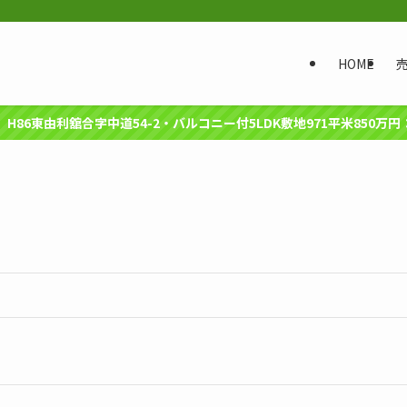
HOME
建】H86東由利舘合字中道54-2・バルコニー付5LDK敷地971平米850万