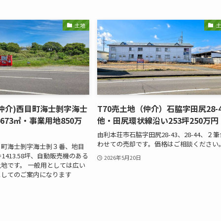
土地
(仲介)西目町海士剝字海士
T70売土地（仲介）石脇字田尻28-4
673㎡・事業用地850万
他・田尻環状線沿い253坪250万円
由利本荘市石脇字田尻28-43、28-44、２筆
わせての売却です。価格はご相談ください
目町海士剝字海士剝３番、地目
＝1413.58坪、自動販売機のある
2026年5月20日
地です。 一般用としては広い
としてのご案内になります