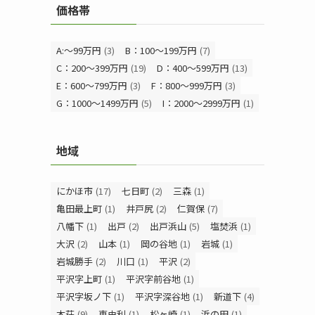
価格帯
A:～99万円
(3)
B：100～199万円
(7)
C：200～399万円
(19)
D：400～599万円
(13)
E：600～799万円
(3)
F：800～999万円
(3)
G：1000～1499万円
(5)
I：2000～2999万円
(1)
地域
にかほ市
(17)
七日町
(2)
三森
(1)
亀田最上町
(1)
井戸尻
(2)
仁賀保
(7)
八幡下
(1)
出戸
(2)
出戸浜山
(5)
塩焚浜
(1)
大沢
(2)
山本
(1)
岡の谷地
(1)
岩城
(1)
岩城勝手
(2)
川口
(1)
平沢
(2)
平沢字上町
(1)
平沢字前谷地
(1)
平沢字坂ノ下
(1)
平沢字深谷地
(1)
新道下
(4)
本荘
(9)
東由利
(1)
松ヶ崎
(1)
浜の田
(1)