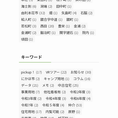
海士剝
(6)
潟端
(2)
田中町
(1)
由利本荘市
(32)
畑
(1)
矢島町
(4)
石脇
(2)
給人町
(1)
舘合字中道
(1)
舘町
(1)
若松町
(3)
西目
(20)
豊栄
(1)
金浦
(2)
金浦町
(2)
鍛冶町
(1)
関字建石
(1)
院内
(1)
頃田
(1)
キーワード
pickup！
(17)
VRツアー
(22)
お知らせ
(30)
にかほ市
(2)
キャンプ用地
(1)
コラム
(16)
データ
(21)
メモ
(2)
中古住宅
(25)
事業用地
(7)
他社看板有
(2)
令和2年度
(3)
令和3年度
(2)
令和4年度
(3)
令和6年度
(4)
令和7年
(2)
令和５年度
(4)
仲介
(53)
住宅用地
(17)
内覧可能
(2)
原野
(1)