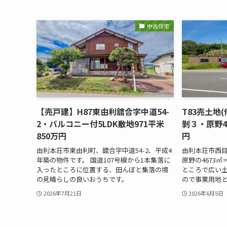
中古住宅
【売戸建】H87東由利舘合字中道54-
T83売土地
2・バルコニー付5LDK敷地971平米
剝３・原野4
850万円
円
由利本荘市東由利町、舘合字中道54-2、平成4
由利本荘市西
年築の物件です。 国道107号線から1本集落に
原野の4673㎡
入ったところに位置する、田んぼと集落の境
ところで広い土
の見晴らしの良いおうちです。
ので事業用地
2026年7月21日
2026年6月5日