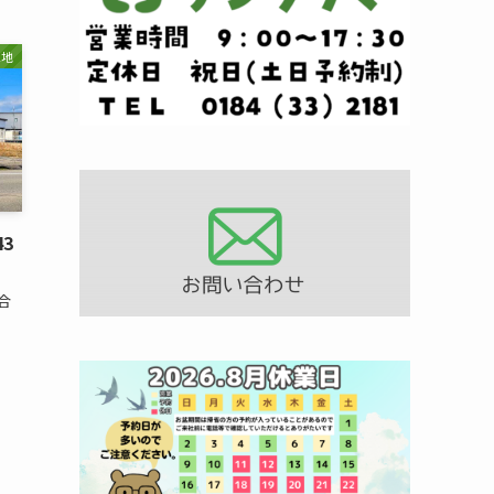
土地
3
合
。