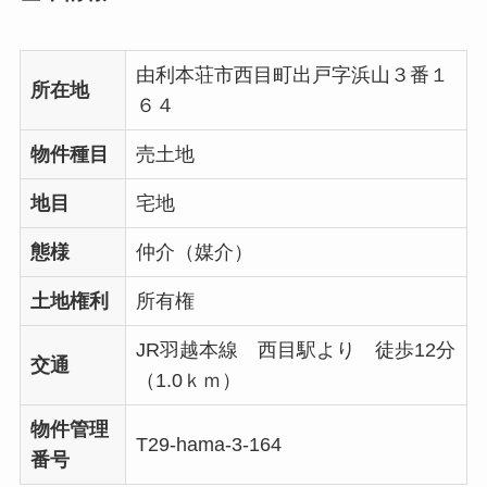
由利本荘市西目町出戸字浜山３番１
所在地
６４
物件種目
売土地
地目
宅地
態様
仲介（媒介）
土地権利
所有権
JR羽越本線 西目駅より 徒歩12分
交通
（1.0ｋｍ）
物件管理
T29-hama-3-164
番号