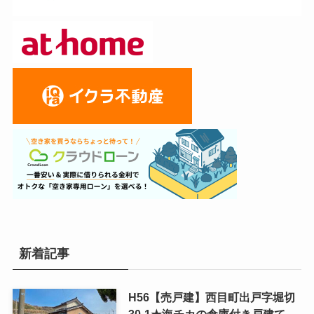
新着記事
H56【売戸建】西目町出戸字堀切
30-1★海チカの倉庫付き戸建て