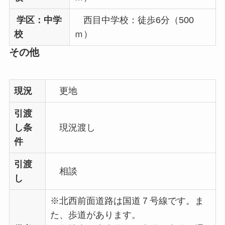
学区：中学
西目中学校：徒歩6分（500
校
ｍ）
その他
現況
更地
引渡
し条
現況渡し
件
引渡
相談
し
※北西前面道路は国道７号線です。ま
た、歩道があります。