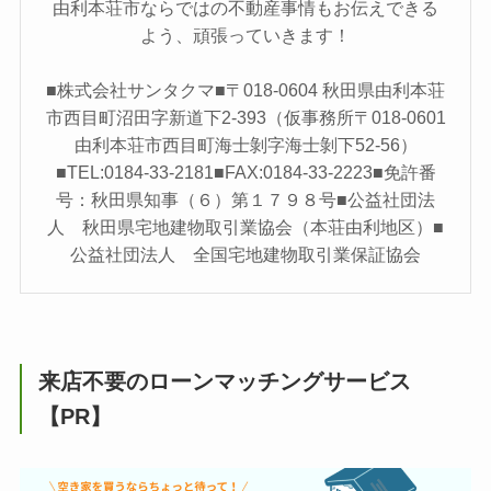
由利本荘市ならではの不動産事情もお伝えできる
よう、頑張っていきます！
■株式会社サンタクマ■〒018-0604 秋田県由利本荘
市西目町沼田字新道下2-393（仮事務所〒018-0601
由利本荘市西目町海士剝字海士剝下52-56）
■TEL:0184-33-2181■FAX:0184-33-2223■免許番
号：秋田県知事（６）第１７９８号■公益社団法
人 秋田県宅地建物取引業協会（本荘由利地区）■
公益社団法人 全国宅地建物取引業保証協会
来店不要のローンマッチングサービス
【PR】