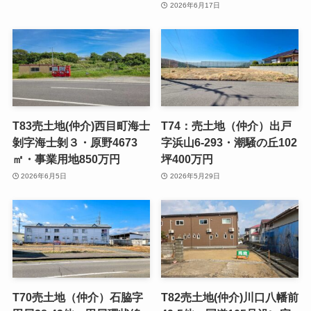
2026年6月17日
T83売土地(仲介)西目町海士
T74：売土地（仲介）出戸
剝字海士剝３・原野4673
字浜山6-293・潮騒の丘102
㎡・事業用地850万円
坪400万円
2026年6月5日
2026年5月29日
T70売土地（仲介）石脇字
T82売土地(仲介)川口八幡前