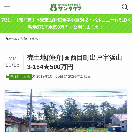
7/21：【売戸建】H86東由利舘合字中道54-2・バルコニー付5LDK
敷地971平米850万円：公開しました！
ホーム
売物件
土地
売土地(仲介)★西目町出戸字浜山
2018
10/15
3-164★500万円
2018年10月15日
2026年2月2日
売物件
土地