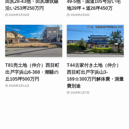
田尻28-43他・田尻環状線
49-5他・国道105号沿い宅
沿い253坪250万円
地39坪＋道26坪450万
2026年5月20日
2026年4月4日
T81売土地（仲介）西目町
T44古家付き土地（仲介）
出戸字浜山6-368・潮騒の
西目町出戸字浜山3-
丘105坪500万円
169☆300万円解体費・測量
費別途
2026年3月11日
2026年1月7日