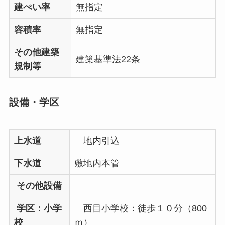
建ぺい率
無指定
容積率
無指定
その他建築
建築基準法22条
規制等
設備・学区
上水道
地内引込
下水道
敷地内本管
その他設備
学区：小学
西目小学校：徒歩１０分（800
校
ｍ）