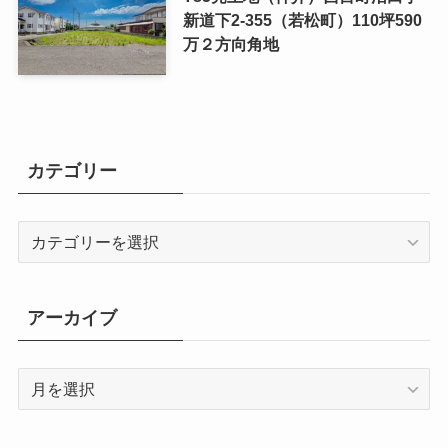
新道下2-355（若松町）110坪590
万２方向角地
カテゴリー
カ
テ
ゴ
リ
アーカイブ
ー
ア
ー
カ