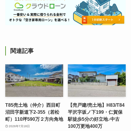
関連記事
T85売土地（仲介）西目町
【売戸建/売土地】H83/T84
沼田字新道下2-355（若松
平沢字坂ノ下199・仁賀保
町）110坪590万２方向角地
駅徒歩5分の好立地♪中古
100万更地400万
2026年7月18日