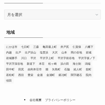
ー
ア
ー
カ
イ
地域
ブ
にかほ市
七日町
三森
亀田最上町
井戸尻
仁賀保
八幡下
内越
出戸
出戸浜山
塩焚浜
大沢
山本
岡の谷地
岩城
岩城勝手
川口
平沢
平沢字上町
平沢字前谷地
平沢字坂ノ下
平沢字深谷地
新道下
本荘
松ヶ崎
浜の田
海士剝
潟端
田中町
田尻
由利本荘市
畑
矢島町
石脇
給人町
舘町
若松町
西目
豊栄
金浦
金浦町
鍛冶町
関字建石
院内
頃田
会社概要
プライバシーポリシー