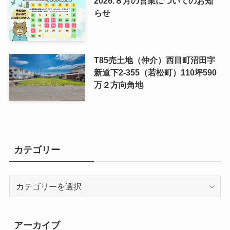
2026.８月の営業についてのお知
らせ
T85売土地（仲介）西目町沼田字
新道下2-355（若松町）110坪590
万２方向角地
カテゴリー
カ
テ
ゴ
リ
アーカイブ