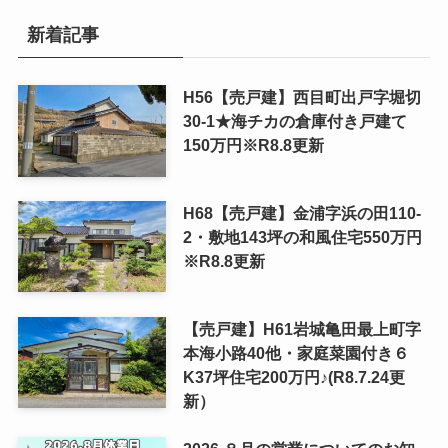
新着記事
H56【売戸建】西目町出戸字堀切
30-1★海チカの倉庫付き戸建て
150万円※R8.8更新
H68【売戸建】金浦字浜の田110-
2・敷地143坪の和風住宅550万円
※R8.8更新
【売戸建】H61岩城亀田最上町字
本海小路40他・家庭菜園付き６
K37坪住宅200万円♪(R8.7.24更
新）