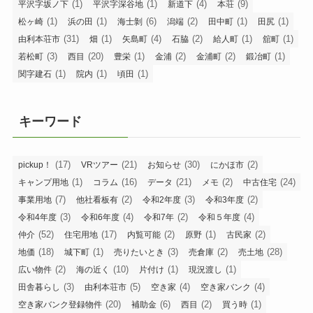
(1)
(1)
(4)
(9)
平沢字坂ノ下
平沢字深谷地
新道下
本荘
(1)
(1)
(6)
(2)
(1)
(1)
松ヶ崎
浜の田
海士剝
潟端
田中町
田尻
(31)
(1)
(4)
(2)
(1)
(1)
由利本荘市
畑
矢島町
石脇
給人町
舘町
(3)
(20)
(1)
(2)
(2)
(1)
若松町
西目
豊栄
金浦
金浦町
鍛冶町
(1)
(1)
(1)
関字建石
院内
頃田
キーワード
(17)
(21)
(30)
(2)
pickup！
VRツアー
お知らせ
にかほ市
(1)
(16)
(21)
(2)
(24)
キャンプ用地
コラム
データ
メモ
中古住宅
(7)
(2)
(3)
(2)
事業用地
他社看板有
令和2年度
令和3年度
(3)
(4)
(2)
(4)
令和4年度
令和6年度
令和7年
令和５年度
(52)
(17)
(2)
(1)
(2)
仲介
住宅用地
内覧可能
原野
古民家
(18)
(1)
(3)
(2)
(28)
地価
城下町
売りたいとき
売倉庫
売土地
(2)
(10)
(1)
(1)
広い物件
海の近く
片付け
現況渡し
(3)
(5)
(4)
(4)
田舎暮らし
由利本荘市
空き家
空き家バンク
(20)
(6)
(2)
(1)
空き家バンク登録物件
補助金
西目
買う時