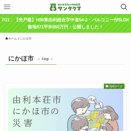
7/21：【売戸建】H86東由利舘合字中道54-2・バルコニー付5LDK
敷地971平米850万円：公開しました！
ホーム
にかほ市
にかほ市
– tag –
地域データ