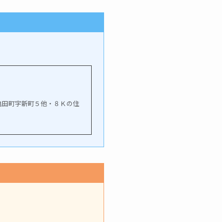
城亀田亀田町字新町５他・８Ｋの住