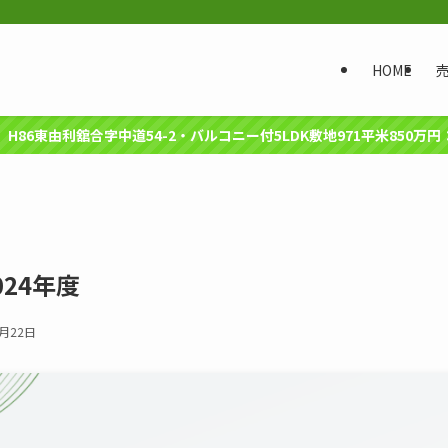
HOME
建】H86東由利舘合字中道54-2・バルコニー付5LDK敷地971平米850万
024年度
1月22日