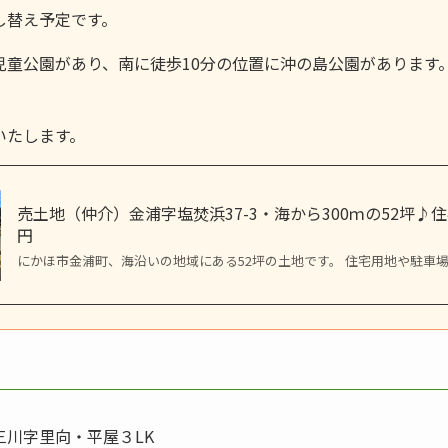
し替え予定です。
児童公園があり、南に徒歩10分の位置に沖の島公園があります
。
いたします。
売土地（仲介）金浦字塩焚浜37-3・海から300ｍの52坪♪
円
にかほ市金浦町、海沿いの地域にある52坪の土地です。 住宅用地や駐車
川字里向・平屋３LK