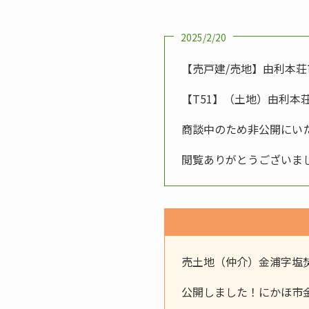
2025/2/20
【売戸建/売地】由利本荘
【T51】（土地）由利本
商談中のため非公開にい
閲覧ありがとうございま
売土地（仲介）金浦字塩焚浜
公開しました！にかほ市