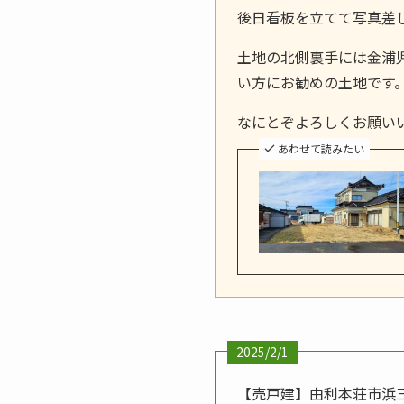
後日看板を立てて写真差
土地の北側裏手には金浦
い方にお勧めの土地です
なにとぞよろしくお願い
あわせて読みたい
2025/2/1
【売戸建】由利本荘市浜三