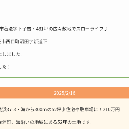
市葛法字下子吉・481坪の広々敷地でスローライフ♪
荘市西目町沼田字新道下
たしました。
した！
2025/2/16
37-3・海から300ｍの52坪♪住宅や駐車場に！210万円
金浦町、海沿いの地域にある52坪の土地です。