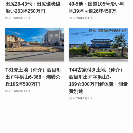
田尻28-43他・田尻環状線
49-5他・国道105号沿い宅
沿い253坪250万円
地39坪＋道26坪450万
2026年5月20日
2026年4月4日
T81売土地（仲介）西目町
T44古家付き土地（仲介）
出戸字浜山6-368・潮騒の
西目町出戸字浜山3-
丘105坪500万円
169☆300万円解体費・測量
費別途
2026年3月11日
2026年1月7日