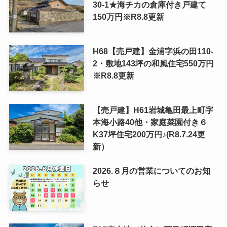
30-1★海チカの倉庫付き戸建て
150万円※R8.8更新
H68【売戸建】金浦字浜の田110-
2・敷地143坪の和風住宅550万円
※R8.8更新
【売戸建】H61岩城亀田最上町字
本海小路40他・家庭菜園付き６
K37坪住宅200万円♪(R8.7.24更
新）
2026.８月の営業についてのお知
らせ