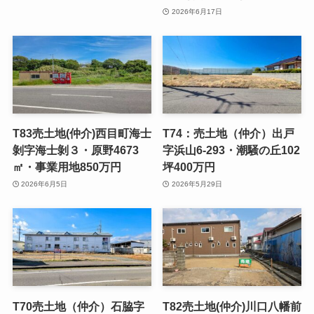
2026年6月17日
T83売土地(仲介)西目町海士
T74：売土地（仲介）出戸
剝字海士剝３・原野4673
字浜山6-293・潮騒の丘102
㎡・事業用地850万円
坪400万円
2026年6月5日
2026年5月29日
T70売土地（仲介）石脇字
T82売土地(仲介)川口八幡前