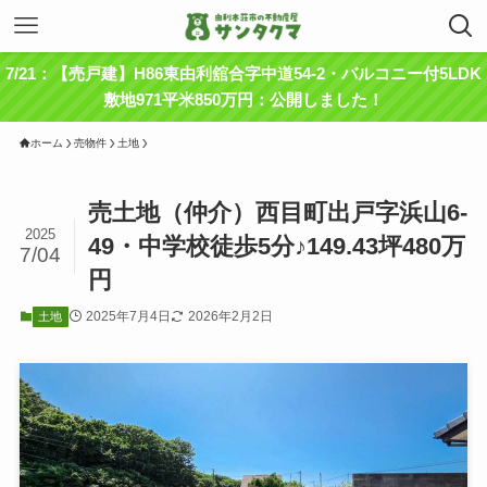
7/21：【売戸建】H86東由利舘合字中道54-2・バルコニー付5LDK
敷地971平米850万円：公開しました！
ホーム
売物件
土地
売土地（仲介）西目町出戸字浜山6-
2025
49・中学校徒歩5分♪149.43坪480万
7/04
円
2025年7月4日
2026年2月2日
土地