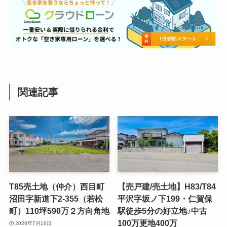
関連記事
T85売土地（仲介）西目町
【売戸建/売土地】H83/T84
沼田字新道下2-355（若松
平沢字坂ノ下199・仁賀保
町）110坪590万２方向角地
駅徒歩5分の好立地♪中古
100万更地400万
2026年7月18日