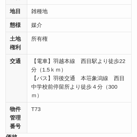
地目
雑種地
態様
媒介
土地
所有権
権利
交通
【電車】羽越本線 西目駅より徒歩22
分（1.5ｋｍ）
【バス】羽後交通 本荘象潟線 西目
中学校前停留所より徒歩４分（300
ｍ）
物件
T73
管理
番号