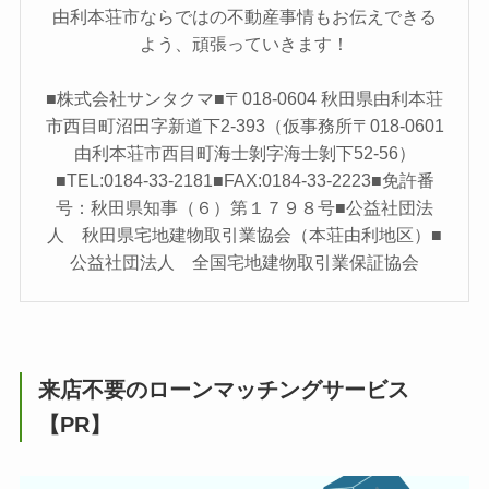
由利本荘市ならではの不動産事情もお伝えできる
よう、頑張っていきます！
■株式会社サンタクマ■〒018-0604 秋田県由利本荘
市西目町沼田字新道下2-393（仮事務所〒018-0601
由利本荘市西目町海士剝字海士剝下52-56）
■TEL:0184-33-2181■FAX:0184-33-2223■免許番
号：秋田県知事（６）第１７９８号■公益社団法
人 秋田県宅地建物取引業協会（本荘由利地区）■
公益社団法人 全国宅地建物取引業保証協会
来店不要のローンマッチングサービス
【PR】