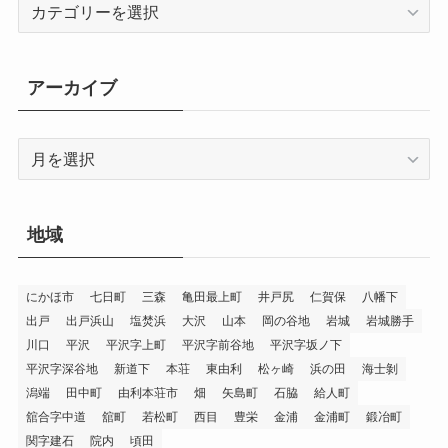
カ
テ
ゴ
リ
アーカイブ
ー
ア
ー
カ
イ
地域
ブ
にかほ市
七日町
三森
亀田最上町
井戸尻
仁賀保
八幡下
出戸
出戸浜山
塩焚浜
大沢
山本
岡の谷地
岩城
岩城勝手
川口
平沢
平沢字上町
平沢字前谷地
平沢字坂ノ下
平沢字深谷地
新道下
本荘
東由利
松ヶ崎
浜の田
海士剝
潟端
田中町
由利本荘市
畑
矢島町
石脇
給人町
舘合字中道
舘町
若松町
西目
豊栄
金浦
金浦町
鍛冶町
関字建石
院内
頃田