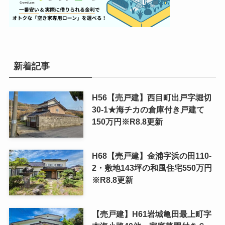
新着記事
H56【売戸建】西目町出戸字堀切
30-1★海チカの倉庫付き戸建て
150万円※R8.8更新
H68【売戸建】金浦字浜の田110-
2・敷地143坪の和風住宅550万円
※R8.8更新
【売戸建】H61岩城亀田最上町字