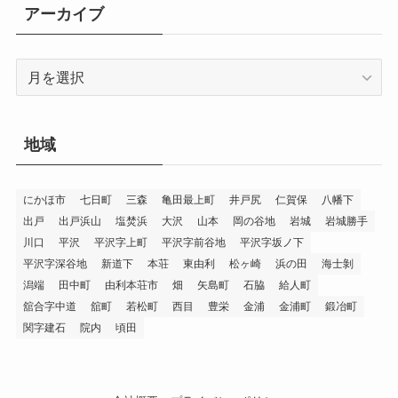
リ
アーカイブ
ー
ア
ー
カ
イ
地域
ブ
にかほ市
七日町
三森
亀田最上町
井戸尻
仁賀保
八幡下
出戸
出戸浜山
塩焚浜
大沢
山本
岡の谷地
岩城
岩城勝手
川口
平沢
平沢字上町
平沢字前谷地
平沢字坂ノ下
平沢字深谷地
新道下
本荘
東由利
松ヶ崎
浜の田
海士剝
潟端
田中町
由利本荘市
畑
矢島町
石脇
給人町
舘合字中道
舘町
若松町
西目
豊栄
金浦
金浦町
鍛冶町
関字建石
院内
頃田