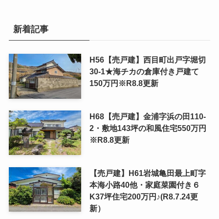
新着記事
H56【売戸建】西目町出戸字堀切
30-1★海チカの倉庫付き戸建て
150万円※R8.8更新
H68【売戸建】金浦字浜の田110-
2・敷地143坪の和風住宅550万円
※R8.8更新
【売戸建】H61岩城亀田最上町字
本海小路40他・家庭菜園付き６
K37坪住宅200万円♪(R8.7.24更
新）