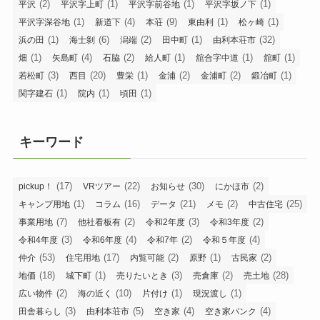
(2)
(1)
(1)
(1)
平沢
平沢字上町
平沢字前谷地
平沢字坂ノ下
(1)
(4)
(9)
(1)
(1)
平沢字深谷地
新道下
本荘
東由利
松ヶ崎
(1)
(6)
(2)
(1)
(32)
浜の田
海士剝
潟端
田中町
由利本荘市
(1)
(4)
(2)
(1)
(1)
(1)
畑
矢島町
石脇
給人町
舘合字中道
舘町
(3)
(20)
(1)
(2)
(2)
(1)
若松町
西目
豊栄
金浦
金浦町
鍛冶町
(1)
(1)
(1)
関字建石
院内
頃田
キーワード
(17)
(22)
(30)
(2)
pickup！
VRツアー
お知らせ
にかほ市
(1)
(16)
(21)
(2)
(25)
キャンプ用地
コラム
データ
メモ
中古住宅
(7)
(2)
(3)
(2)
事業用地
他社看板有
令和2年度
令和3年度
(3)
(4)
(2)
(4)
令和4年度
令和6年度
令和7年
令和５年度
(53)
(17)
(2)
(1)
(2)
仲介
住宅用地
内覧可能
原野
古民家
(18)
(1)
(3)
(2)
(28)
地価
城下町
売りたいとき
売倉庫
売土地
(2)
(10)
(1)
(1)
広い物件
海の近く
片付け
現況渡し
(3)
(5)
(4)
(4)
田舎暮らし
由利本荘市
空き家
空き家バンク