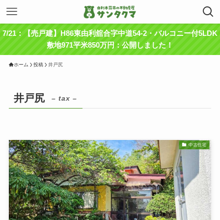
7/21：【売戸建】H86東由利舘合字中道54-2・バルコニー付5LDK
敷地971平米850万円：公開しました！
ホーム
投稿
井戸尻
井戸尻
– tax –
中古住宅