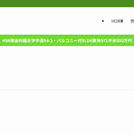
HOME
建】H86東由利舘合字中道54-2・バルコニー付5LDK敷地971平米850万