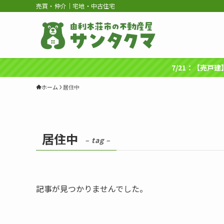
売買・仲介｜宅地・中古住宅
7/21：【売戸
ホーム
居住中
居住中
– tag –
記事が見つかりませんでした。