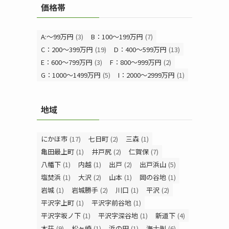
価格帯
A:～99万円
(3)
B：100～199万円
(7)
C：200～399万円
(19)
D：400～599万円
(13)
E：600～799万円
(3)
F：800～999万円
(2)
G：1000～1499万円
(5)
I：2000～2999万円
(1)
地域
にかほ市
(17)
七日町
(2)
三森
(1)
亀田最上町
(1)
井戸尻
(2)
仁賀保
(7)
八幡下
(1)
内越
(1)
出戸
(2)
出戸浜山
(5)
塩焚浜
(1)
大沢
(2)
山本
(1)
岡の谷地
(1)
岩城
(1)
岩城勝手
(2)
川口
(1)
平沢
(2)
平沢字上町
(1)
平沢字前谷地
(1)
平沢字坂ノ下
(1)
平沢字深谷地
(1)
新道下
(4)
本荘
(9)
松ヶ崎
(1)
浜の田
(1)
海士剝
(6)