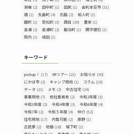
潟端
(2)
田中町
(1)
田尻
(1)
由利本荘市
(31)
畑
(1)
矢島町
(4)
石脇
(2)
給人町
(1)
舘町
(1)
若松町
(3)
西目
(20)
豊栄
(1)
金浦
(2)
金浦町
(2)
鍛冶町
(1)
関字建石
(1)
院内
(1)
頃田
(1)
キーワード
pickup！
(17)
VRツアー
(21)
お知らせ
(30)
にかほ市
(2)
キャンプ用地
(1)
コラム
(16)
データ
(21)
メモ
(2)
中古住宅
(24)
事業用地
(7)
他社看板有
(2)
令和2年度
(3)
令和3年度
(2)
令和4年度
(3)
令和6年度
(4)
令和7年
(2)
令和５年度
(4)
仲介
(52)
住宅用地
(17)
内覧可能
(2)
原野
(1)
古民家
(2)
地価
(18)
城下町
(1)