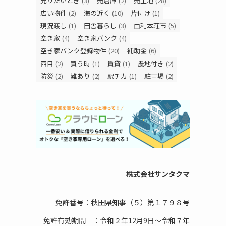
売りたいとき
(3)
売倉庫
(2)
売土地
(28)
広い物件
(2)
海の近く
(10)
片付け
(1)
現況渡し
(1)
田舎暮らし
(3)
由利本荘市
(5)
空き家
(4)
空き家バンク
(4)
空き家バンク登録物件
(20)
補助金
(6)
西目
(2)
買う時
(1)
賃貸
(1)
農地付き
(2)
防災
(2)
難あり
(2)
駅チカ
(1)
駐車場
(2)
株式会社サンタクマ
免許番号：秋田県知事（５）第１７９８号
免許有効期間 ：令和２年12月9日～令和７年