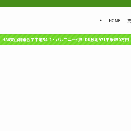
HOME
建】H86東由利舘合字中道54-2・バルコニー付5LDK敷地971平米850万