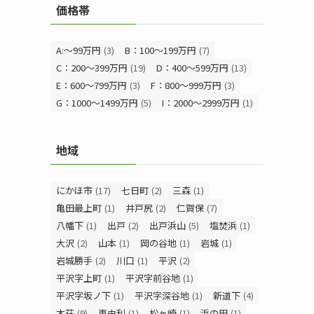
価格帯
A:～99万円
(3)
B：100～199万円
(7)
C：200～399万円
(19)
D：400～599万円
(13)
E：600～799万円
(3)
F：800～999万円
(3)
G：1000～1499万円
(5)
I：2000～2999万円
(1)
地域
にかほ市
(17)
七日町
(2)
三森
(1)
亀田最上町
(1)
井戸尻
(2)
仁賀保
(7)
八幡下
(1)
出戸
(2)
出戸浜山
(5)
塩焚浜
(1)
大沢
(2)
山本
(1)
岡の谷地
(1)
岩城
(1)
岩城勝手
(2)
川口
(1)
平沢
(2)
平沢字上町
(1)
平沢字前谷地
(1)
平沢字坂ノ下
(1)
平沢字深谷地
(1)
新道下
(4)
本荘
(9)
東由利
(1)
松ヶ崎
(1)
浜の田
(1)