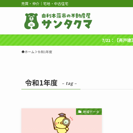
売買・仲介｜宅地・中古住宅
7/21：【売戸
ホーム
令和1年度
令和1年度
– tag –
地域データ