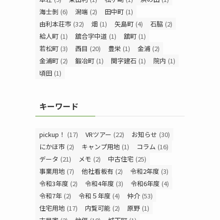
海士剝
(6)
潟端
(2)
田中町
(1)
由利本荘市
(32)
畑
(1)
矢島町
(4)
石脇
(2)
給人町
(1)
舘合字中道
(1)
舘町
(1)
若松町
(3)
西目
(20)
豊栄
(1)
金浦
(2)
金浦町
(2)
鍛冶町
(1)
関字建石
(1)
院内
(1)
頃田
(1)
キーワード
pickup！
(17)
VRツアー
(22)
お知らせ
(30)
にかほ市
(2)
キャンプ用地
(1)
コラム
(16)
データ
(21)
メモ
(2)
中古住宅
(25)
事業用地
(7)
他社看板有
(2)
令和2年度
(3)
令和3年度
(2)
令和4年度
(3)
令和6年度
(4)
令和7年
(2)
令和５年度
(4)
仲介
(53)
住宅用地
(17)
内覧可能
(2)
原野
(1)