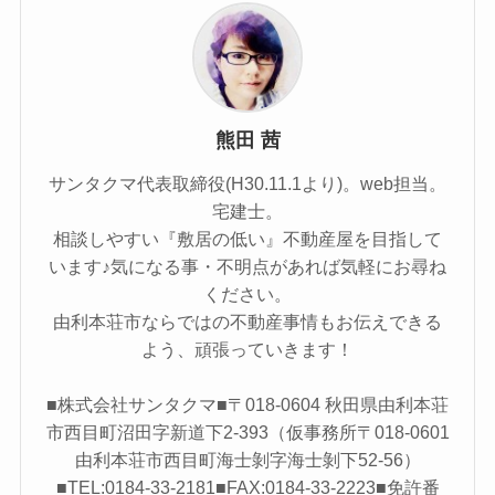
熊田 茜
サンタクマ代表取締役(H30.11.1より)。web担当。
宅建士。
相談しやすい『敷居の低い』不動産屋を目指して
います♪気になる事・不明点があれば気軽にお尋ね
ください。
由利本荘市ならではの不動産事情もお伝えできる
よう、頑張っていきます！
■株式会社サンタクマ■〒018-0604 秋田県由利本荘
市西目町沼田字新道下2-393（仮事務所〒018-0601
由利本荘市西目町海士剝字海士剝下52-56）
■TEL:0184-33-2181■FAX:0184-33-2223■免許番