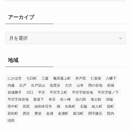
ゴ
リ
アーカイブ
ー
ア
ー
カ
イ
地域
ブ
にかほ市
七日町
三森
亀田最上町
井戸尻
仁賀保
八幡下
内越
出戸
出戸浜山
塩焚浜
大沢
山本
岡の谷地
岩城
岩城勝手
川口
平沢
平沢字上町
平沢字前谷地
平沢字坂ノ下
平沢字深谷地
新道下
本荘
松ヶ崎
浜の田
海士剝
潟端
田中町
田尻
由利本荘市
畑
矢島町
石脇
給人町
舘町
若松町
西目
豊栄
金浦
金浦町
鍛冶町
関字建石
院内
頃田