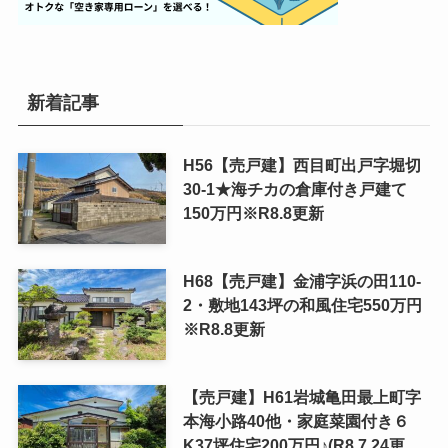
新着記事
H56【売戸建】西目町出戸字堀切
30-1★海チカの倉庫付き戸建て
150万円※R8.8更新
H68【売戸建】金浦字浜の田110-
2・敷地143坪の和風住宅550万円
※R8.8更新
【売戸建】H61岩城亀田最上町字
本海小路40他・家庭菜園付き６
K37坪住宅200万円♪(R8.7.24更