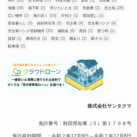
(52)
(17)
(2)
(1)
(2)
仲介
住宅用地
内覧可能
原野
古民家
(18)
(1)
(3)
(2)
(28)
地価
城下町
売りたいとき
売倉庫
売土地
(2)
(10)
(1)
(1)
広い物件
海の近く
片付け
現況渡し
(3)
(5)
(4)
(4)
田舎暮らし
由利本荘市
空き家
空き家バンク
(20)
(6)
(2)
(1)
空き家バンク登録物件
補助金
西目
買う時
(1)
(2)
(2)
(2)
(1)
賃貸
農地付き
防災
難あり
駅チカ
(2)
駐車場
株式会社サンタクマ
免許番号：秋田県知事（５）第１７９８号
免許有効期間 ：令和２年12月9日～令和７年12月8日