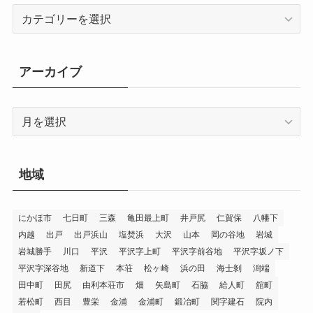
カ
テ
ゴ
リ
アーカイブ
ー
ア
ー
カ
イ
地域
ブ
にかほ市
七日町
三森
亀田最上町
井戸尻
仁賀保
八幡下
内越
出戸
出戸浜山
塩焚浜
大沢
山本
岡の谷地
岩城
岩城勝手
川口
平沢
平沢字上町
平沢字前谷地
平沢字坂ノ下
平沢字深谷地
新道下
本荘
松ヶ崎
浜の田
海士剝
潟端
田中町
田尻
由利本荘市
畑
矢島町
石脇
給人町
舘町
若松町
西目
豊栄
金浦
金浦町
鍛冶町
関字建石
院内