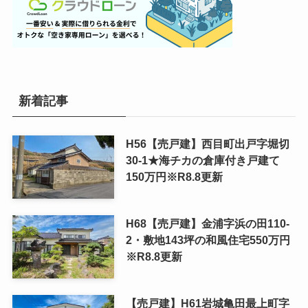
新着記事
H56【売戸建】西目町出戸字堀切
30-1★海チカの倉庫付き戸建て
150万円※R8.8更新
H68【売戸建】金浦字浜の田110-
2・敷地143坪の和風住宅550万円
※R8.8更新
【売戸建】H61岩城亀田最上町字