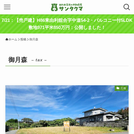
7/21：【売戸建】H86東由利舘合字中道54-2・バルコニー付5LDK
敷地971平米850万円：公開しました！
ホーム
投稿
御月森
御月森
– tax –
土地