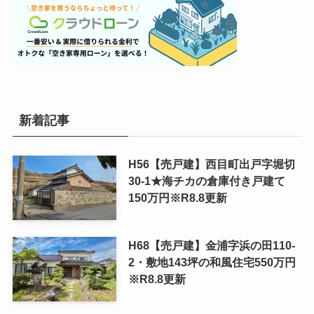
新着記事
H56【売戸建】西目町出戸字堀切
30-1★海チカの倉庫付き戸建て
150万円※R8.8更新
H68【売戸建】金浦字浜の田110-
2・敷地143坪の和風住宅550万円
※R8.8更新