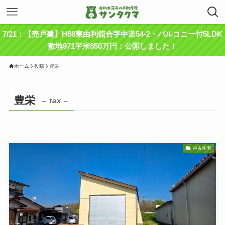
7/21：【売戸建】H86東由利舘合字中道54-2・バルコニー付5LDK
敷地971平米850万円：公開しました！
ホーム
投稿
豊栄
豊栄
– tax –
中古住宅