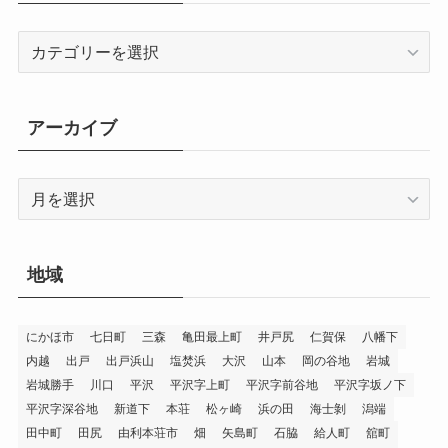
カ
テ
ゴ
リ
アーカイブ
ー
ア
ー
カ
イ
地域
ブ
にかほ市
七日町
三森
亀田最上町
井戸尻
仁賀保
八幡下
内越
出戸
出戸浜山
塩焚浜
大沢
山本
岡の谷地
岩城
岩城勝手
川口
平沢
平沢字上町
平沢字前谷地
平沢字坂ノ下
平沢字深谷地
新道下
本荘
松ヶ崎
浜の田
海士剝
潟端
田中町
田尻
由利本荘市
畑
矢島町
石脇
給人町
舘町