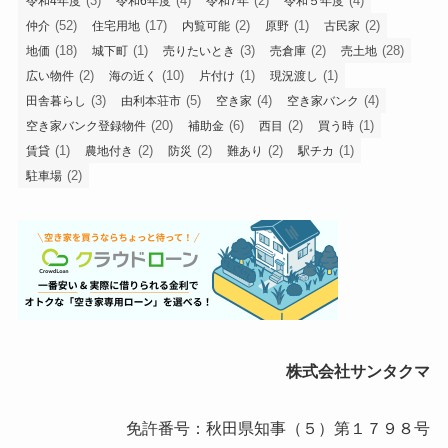
(3)
(4)
(2)
(4)
令和4年度
令和6年度
令和7年
令和５年度
(52)
(17)
(2)
(1)
(2)
仲介
住宅用地
内覧可能
原野
古民家
(18)
(1)
(3)
(2)
(28)
地価
城下町
売りたいとき
売倉庫
売土地
(2)
(10)
(1)
(1)
広い物件
海の近く
片付け
現況渡し
(3)
(5)
(4)
(4)
田舎暮らし
由利本荘市
空き家
空き家バンク
(20)
(6)
(2)
(1)
空き家バンク登録物件
補助金
西目
買う時
(1)
(2)
(2)
(2)
(1)
賃貸
農地付き
防災
難あり
駅チカ
(2)
駐車場
株式会社サンタクマ
免許番号：秋田県知事（５）第１７９８号