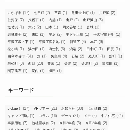
(17)
(2)
(1)
(1)
(2)
にかほ市
七日町
三森
亀田最上町
井戸尻
(7)
(1)
(1)
(2)
(5)
仁賀保
八幡下
内越
出戸
出戸浜山
(1)
(2)
(1)
(1)
(1)
塩焚浜
大沢
山本
岡の谷地
岩城
(2)
(1)
(2)
(1)
(1)
岩城勝手
川口
平沢
平沢字上町
平沢字前谷地
(1)
(1)
(4)
(9)
平沢字坂ノ下
平沢字深谷地
新道下
本荘
(1)
(1)
(6)
(2)
(1)
(1)
松ヶ崎
浜の田
海士剝
潟端
田中町
田尻
(31)
(1)
(4)
(2)
(1)
(1)
由利本荘市
畑
矢島町
石脇
給人町
舘町
(3)
(20)
(1)
(2)
(2)
(1)
若松町
西目
豊栄
金浦
金浦町
鍛冶町
(1)
(1)
(1)
関字建石
院内
頃田
キーワード
(17)
(21)
(30)
(2)
pickup！
VRツアー
お知らせ
にかほ市
(1)
(16)
(21)
(2)
(24)
キャンプ用地
コラム
データ
メモ
中古住宅
(7)
(2)
(3)
(2)
事業用地
他社看板有
令和2年度
令和3年度