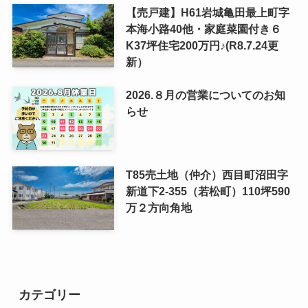
【売戸建】H61岩城亀田最上町字
本海小路40他・家庭菜園付き６
K37坪住宅200万円♪(R8.7.24更
新）
2026.８月の営業についてのお知
らせ
T85売土地（仲介）西目町沼田字
新道下2-355（若松町）110坪590
万２方向角地
カテゴリー